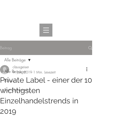
Beitrag
Alle Beiträge
clausgeiser
Alle Beiträge
9. Jan. 2019
1 Min. Lesezeit
Private Label - einer der 10
News
wichtigsten
Ihre Community
Einzelhandelstrends in
2019