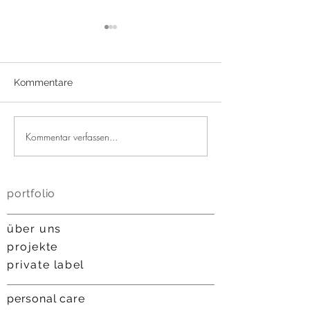
Kommentare
Kommentar verfassen...
Mit Katze auf der
You don't nee
Cosmetic Business 2023
for cosmetics, 
portfolio
über uns
projekt
e
private label
personal care