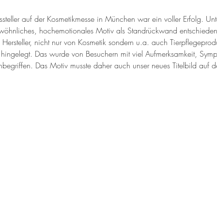
 Aussteller auf der Kosmetikmesse in München war ein voller Erfolg. U
gewöhnliches, hochemotionales Motiv als Standrückwand entschieden
 Hersteller, nicht nur von Kosmetik sondern u.a. auch Tierpflegepro
 hingelegt. Das wurde von Besuchern mit viel Aufmerksamkeit, Symp
 inbegriffen. Das Motiv musste daher auch unser neues Titelbild au