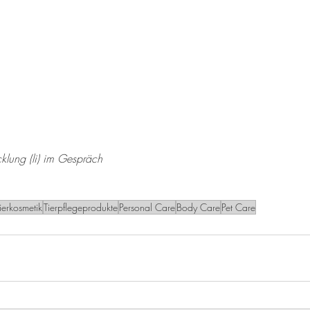
cklung (li) im Gespräch
ierkosmetik
Tierpflegeprodukte
Personal Care
Body Care
Pet Care