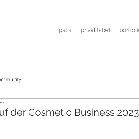
paca
privat label
portfol
Community
eit
auf der Cosmetic Business 2023