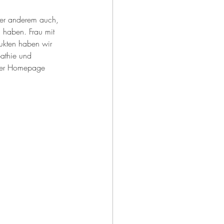
nter anderem auch, 
 haben. Frau mit 
dukten haben wir 
athie und 
f der Homepage 