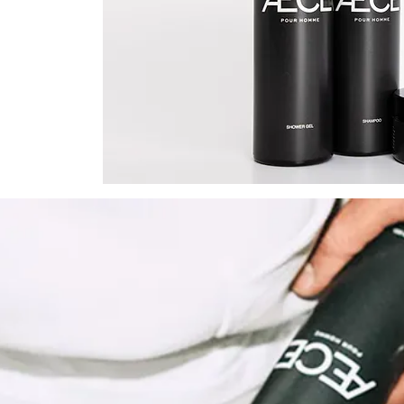
ffical.com
 Paca GmbH
ryze GmbH,