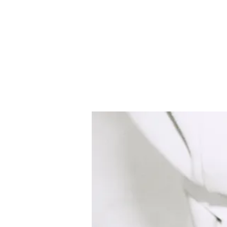
Auflage/Märkte:
5.000/aece-o
Entwicklung:
Sarah Limmer,
Design:
Emre Can mit St
Berlin