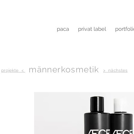
paca
privat label
portfol
männerkosmetik
projekte <
> nächstes
, Haarwachs
n Emre Can