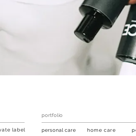
portfolio
vate label
personal care
home
care
p