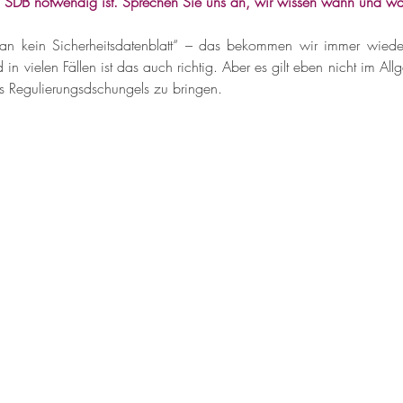
in SDB notwendig ist. Sprechen Sie uns an, wir wissen wann und wa
man kein Sicherheitsdatenblatt“ – das bekommen wir immer wied
in vielen Fällen ist das auch richtig. Aber es gilt eben nicht im Allg
es Regulierungsdschungels zu bringen.