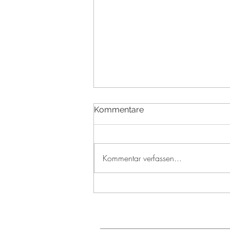
Kommentare
Kommentar verfassen...
Sophisticated Simlicity,
Cosmetic Business 2024