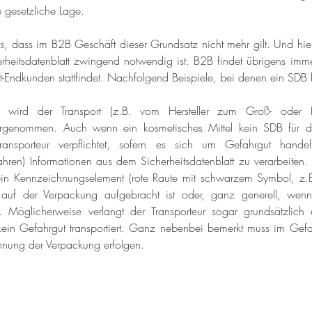
e gesetzliche Lage.
as, dass im B2B Geschäft dieser Grundsatz nicht mehr gilt. Und hier 
erheitsdatenblatt zwingend notwendig ist. B2B findet übrigens imme
cht-Endkunden stattfindet. Nachfolgend Beispiele, bei denen ein SDB 
se wird der Transport (z.B. vom Hersteller zum Groß- oder Ei
orgenommen. Auch wenn ein kosmetisches Mittel kein SDB für d
ransporteur verpflichtet, sofern es sich um Gefahrgut handel
en) Informationen aus dem Sicherheitsdatenblatt zu verarbeiten. E
in Kennzeichnungselement (rote Raute mit schwarzem Symbol, z.B
) auf der Verpackung aufgebracht ist oder, ganz generell, wen
. Möglicherweise verlangt der Transporteur sogar grundsätzlich
ein Gefahrgut transportiert. Ganz nebenbei bemerkt muss im Gefah
nung der Verpackung erfolgen.