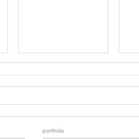
Mit Katze auf der Cosmetic
Priv
Business 2023
wich
Einz
portfolio