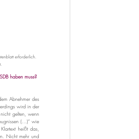
nblatt erforderlich. 
t.
n SDB haben muss? 
lt dem Abnehmer des 
erdings wird in der 
nicht gelten, wenn 
eugnissen (…)“ wie 
artext heißt das, 
en. Nicht mehr und 