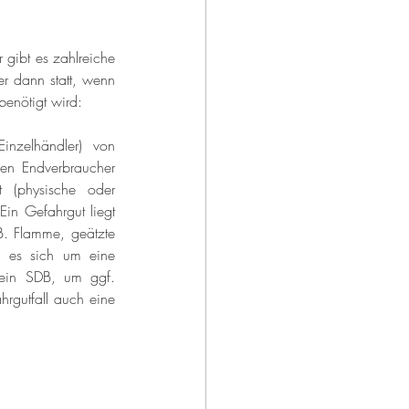
gibt es zahlreiche 
r dann statt, wenn 
benötigt wird:
nzelhändler) von 
en Endverbraucher 
t (physische oder 
in Gefahrgut liegt 
. Flamme, geätzte 
n es sich um eine 
 ein SDB, um ggf. 
rgutfall auch eine 