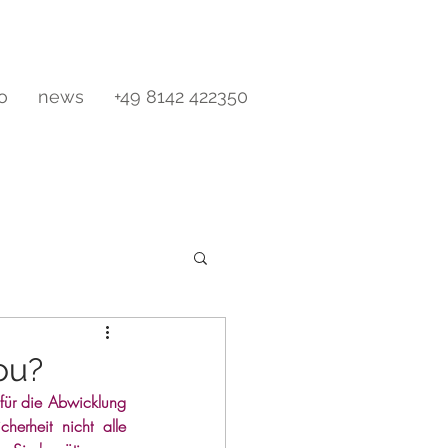
io
news
+49 8142 422350
ou?
für die Abwicklung 
erheit nicht alle 