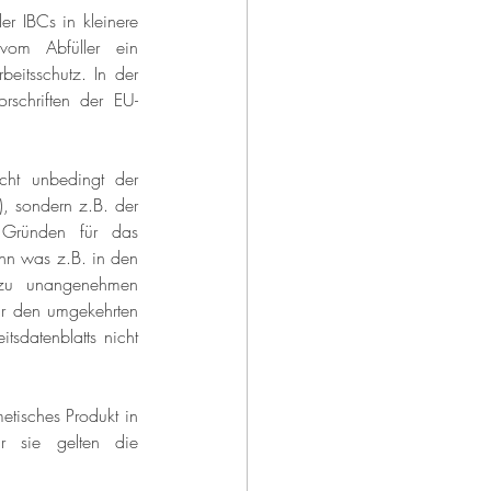
r IBCs in kleinere 
vom Abfüller ein 
eitsschutz. In der 
rschriften der EU-
cht unbedingt der 
, sondern z.B. der 
Gründen für das 
nn was z.B. in den 
zu unangenehmen 
ür den umgekehrten 
sdatenblatts nicht 
tisches Produkt in 
r sie gelten die 