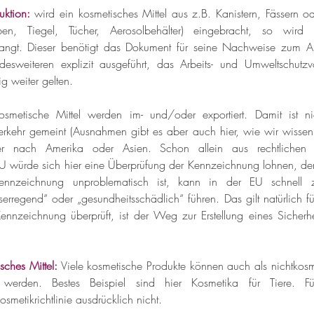
uktion:
wird ein kosmetisches Mittel aus z.B. Kanistern, Fässern ode
uben, Tiegel, Tücher, Aerosolbehälter) eingebracht, so wird 
rlangt. Dieser benötigt das Dokument für seine Nachweise zum Arb
sweiteren explizit ausgeführt, das Arbeits- und Umweltschutzvo
 weiter gelten.
osmetische Mittel werden im- und/oder exportiert. Damit ist ni
erkehr gemeint (Ausnahmen gibt es aber auch hier, wie wir wissen)
r nach Amerika oder Asien. Schon allein aus rechtlichen 
EU würde sich hier eine Überprüfung der Kennzeichnung lohnen, de
nnzeichnung unproblematisch ist, kann in der EU schnell 
bserregend“ oder „gesundheitsschädlich“ führen. Das gilt natürlich f
nzeichnung überprüft, ist der Weg zur Erstellung eines Sicherheit
sches Mittel:
 Viele kosmetische Produkte können auch als nichtkosme
werden. Bestes Beispiel sind hier Kosmetika für Tiere. Fü
metikrichtlinie ausdrücklich nicht.