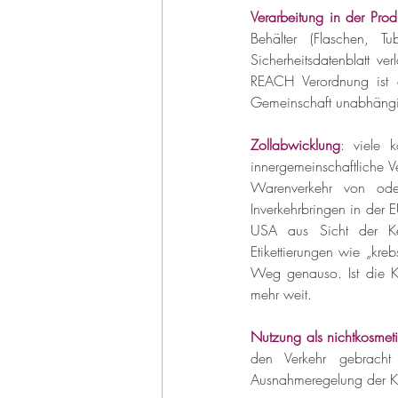
Verarbeitung in der Prod
Behälter (Flaschen, T
Sicherheitsdatenblatt ve
REACH Verordnung ist de
Gemeinschaft unabhängig
Zollabwicklung
:
 viele k
innergemeinschaftliche V
Warenverkehr von ode
Inverkehrbringen in der 
USA aus Sicht der Ke
Etikettierungen wie „kre
Weg genauso. Ist die Ken
mehr weit. 
Nutzung als nichtkosmeti
den Verkehr gebracht 
Ausnahmeregelung der Kos