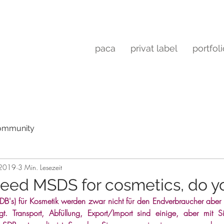
paca
privat label
portfol
Community
 2019
3 Min. Lesezeit
need MSDS for cosmetics, do y
(SDB's) für Kosmetik werden zwar nicht für den Endverbraucher aber 
. Transport, Abfüllung, Export/Import sind einige, aber mit Sich