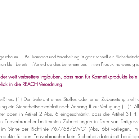
eschaum … Bei Transport und Verarbeitung ist ganz schnell ein Sicherheitsdate
an klärt bereits im Vorfeld ob dies bei einem bestimmten Produkt notwendig is
er weit verbreitete Irrglauben, dass man für Kosmetikprodukte kei
lick in die REACH Verordnung:
ißt es: (1) Der Lieferant eines Stoffes oder einer Zubereitung stel
ung ein Sicherheitsdatenblatt nach Anhang II zur Verfügung (…)“. All
er oben in Artikel 2 Abs. 6 eingeschränkt, dass die Artikel 31 ff. 
en Endverbraucher bestimmten Zubereitungen in Form von Fertigerz
l im Sinne der Richtlinie 76/768/EWG“ (Abs. 6b) vorliegen. Im Kl
rodukte für den Endverbraucher kein Sicherheits­daten­blatt benötig