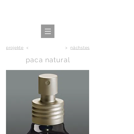
projekte
<
>
nächstes
paca natural