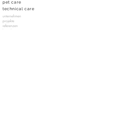
pet care
technical care
unternehmen
projekte
referenzen
kontakt
Impressum
agb's
datenschutz
aece
all about care
gym 80
eggersmann
brass instruments
nachhaltigkeit
entwicklung
analyse
dokumentation
prototyping
design