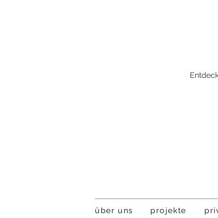
Entdeck
über uns
projekt
e
pri