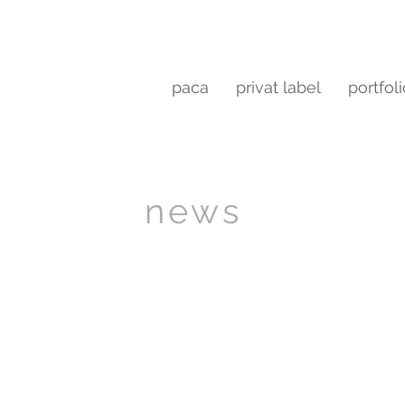
paca
privat label
portfol
news