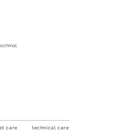
nochmal.
et care
technical care