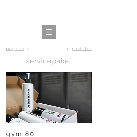
projekte
<
>
nächstes
servicepaket
gym 80