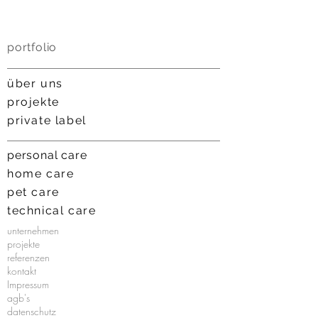
portfolio
über uns
projekt
e
private label
personal care
home
care
pet care
technical care
unternehmen
projekte
referenzen
kontakt
Impressum
agb's
datenschutz