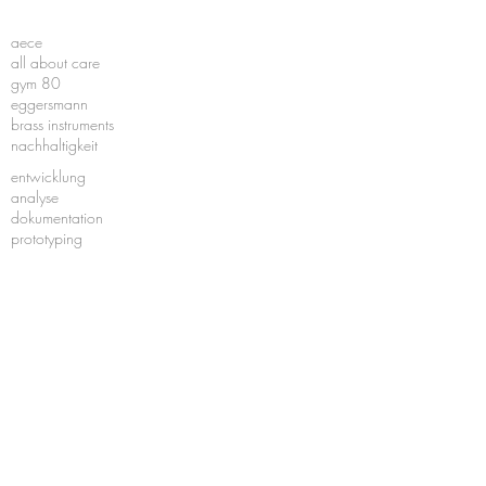
aece
all about care
gym 80
eggersmann
brass instruments
nachhaltigkeit
entwicklung
analyse
dokumentation
prototyping
design
funktion
verpackung
werbemittel
produktion
lohnabfüllung
konfektionierung
komissionierung
reinigung