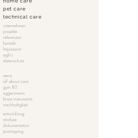
home
care
pet care
technical care
unternehmen
projekte
referenzen
kontakt
Impressum
agb's
datenschutz
aece
all about care
gym 80
eggersmann
brass instruments
nachhaltigkeit
entwicklung
analyse
dokumentation
prototyping